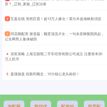
异？_辽朝_家族_辽统治者
​互盈在线 突然巨震！超13万人爆仓！霍尔木兹海峡新消息
2
​同花顺配资 谢道韫：魏晋顶流才女，一句未若柳絮因风起，
3
让全网男人集体破防
​深富策略 上海宝丽熊二手车经营有限公司成立 注册资本20
4
万人民币
​盈珑操盘 创新药概念，10大核心龙头标的！
5
淘配网
辉煌优
配资炒
股票配