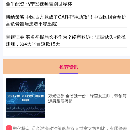
金牛配资 马宁发视频告别世界杯
海纳策略 中医古方竟成了CAR-T“神助攻”！中西医组合拳护
高危骨髓瘤患者平稳出院
宝钜证券 实名举报局长不作为？终审败诉：证据缺失+途径
违规，须4大平台道歉15天
推荐资讯
万光证券 全省独一份！绿茵女主帅，带领河
源男足闯粤超
​融亿操盘 辽金渤海政治策略与汉人世家大族相比，有哪些差
1