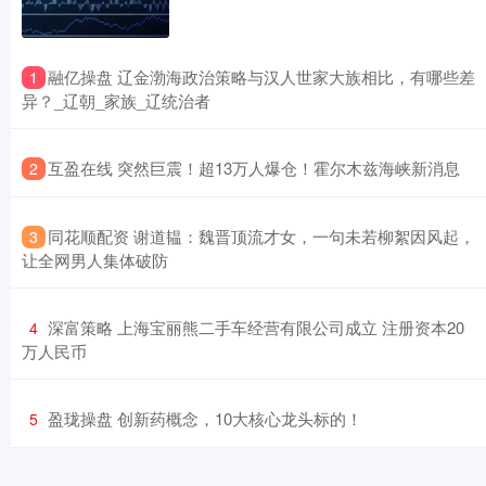
​融亿操盘 辽金渤海政治策略与汉人世家大族相比，有哪些差
1
异？_辽朝_家族_辽统治者
​互盈在线 突然巨震！超13万人爆仓！霍尔木兹海峡新消息
2
​同花顺配资 谢道韫：魏晋顶流才女，一句未若柳絮因风起，
3
让全网男人集体破防
​深富策略 上海宝丽熊二手车经营有限公司成立 注册资本20
4
万人民币
​盈珑操盘 创新药概念，10大核心龙头标的！
5