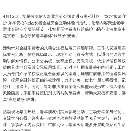
4月15日，复星保德信人寿北京分公司走进双惠苑社区，举办“银龄守
护·乐享安心”社区长者金融安全互动体验日活动，活动内容聚焦老年
群体金融安全薄弱环节，扎实开展消费者权益保护与防范非法集资主
题宣教，用心守护老年群体“钱袋子”安全。
活动针对金融消费者的八项合法权益展开详细解读。工作人员运用实
际案例剖析、信息现场展示、现场互动问答等方式，以通俗的语言生
动讲解知情权、公平交易权、受尊重权、受教育权、依法求偿权等权
益的具体内容及其实际应用场景。针对老年朋友最关心的问题，工作
人员专门介绍了获取正规金融知识的渠道，详细讲解非法代理退保风
险，提示金融纠纷正确维权途径，力求让每一位老年朋友听得懂、记
得住、用得上。同时，针对非法集资案例和典型表现形式，深入剖析
风险隐患，手把手传授识别技巧与防范要点，帮助大家擦亮双眼，远
离“高息诱惑”陷阱。
活动现场氛围热烈，老年朋友们踊跃参与互动，主动分享亲身经历，
交流学习心得。许多参与者对本次宣教活动给予充分肯定与一致好
评，纷纷表示内容实用、讲解到位，希望今后能多开展此类贴近生活
的金融知识活动。